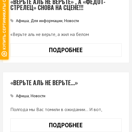
«ВЕРЬТЕ АЛЬ НЕ ВЕРЬТЕ» , А «ФЕДОТ-
СТРЕЛЕЦ» СНОВА НА СЦЕНЕ!!!
Афиша
,
Для информации
,
Новости
«Верьте аль не верьте, а жил на белом
ПОДРОБНЕЕ
«ВЕРЬТЕ
АЛЬ
НЕ
ВЕРЬТЕ»
,
«ВЕРЬТЕ АЛЬ НЕ ВЕРЬТЕ…»
А
«ФЕДОТ-
Афиша
,
Новости
СТРЕЛЕЦ»
Полгода мы Вас томили в ожидании… И вот,
СНОВА
НА
ПОДРОБНЕЕ
«ВЕРЬТЕ
СЦЕНЕ!!!