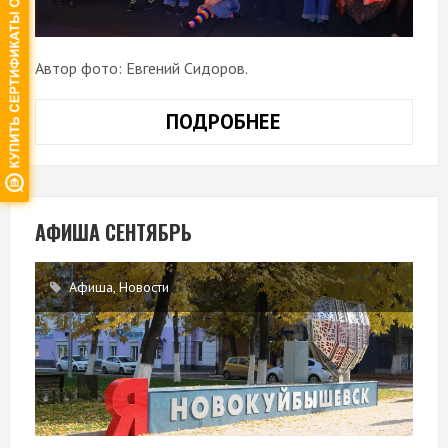
Автор фото: Евгений Сидоров.
ПОДРОБНЕЕ
ФОТОРЕПОРТАЖ
ЕВГЕНИЯ
СИДОРОВА
О
ТВОРЧЕСКОМ
АФИША СЕНТЯБРЬ
ВЕЧЕРЕ
«ВЕСЬ
Афиша
,
Новости
МИР
НА
ЛАДОНИ»