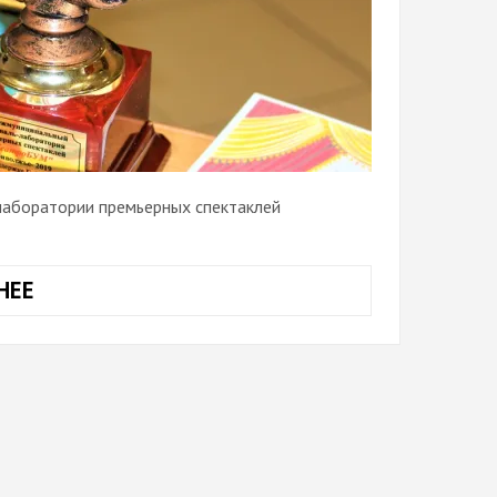
лаборатории премьерных спектаклей
НЕЕ
«ТЕАТРОБУМ
—
2020».
ИТОГИ