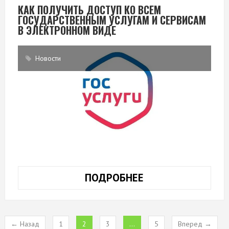
ТВОРЧЕСКОМ
КАК ПОЛУЧИТЬ ДОСТУП КО ВСЕМ
ГОСУДАРСТВЕННЫМ УСЛУГАМ И СЕРВИСАМ
ВЕЧЕРЕ
В ЭЛЕКТРОННОМ ВИДЕ
«ВЕСЬ
МИР
НА
Новости
ЛАДОНИ»
ПОДРОБНЕЕ
КАК
ПОЛУЧИТЬ
ДОСТУП
КО
← Назад
1
2
3
…
5
Вперед →