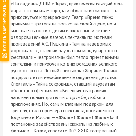
«На ладони» ДШИ «Лира», практически каждый день
дарят школьникам города и области возможность
прикоснуться к прекрасному. Театр «Время тайн»
принимает зрителя не только на своей сцене, но и
выезжает в гости к детям в школьные и летние
оздоровительные лагеря. Спектакль по мотивам
произведений А.С. Пушкина «Там на неведомых
дорожках…», ставший лауреатом международного
фестиваля «Театромагия» был тепло принят юными
зрителями и приурочен ко дню рождения великого
русского поэта. Летний спектакль «Жорик и Толик»
подарил детям незабываемые ощущения детства.
Спектакль «Тайна сокровищ», ставший лауреатам
областного фестиваля «Весенняя театралия»
напомнил юным зрителям о дружбе, любви и
приключениях. Но, самым главным подарком для
зрителя, стала премьера спектакля, посвященного
Году кино в России —
«Фильм! Фильм! Фильм!»
. В
постановке задействованы сюжеты из любимых
фильмов… Каких, спросите Вы? XXIX театральный