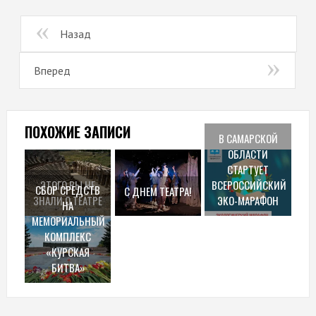
Назад
Вперед
ПОХОЖИЕ ЗАПИСИ
В САМАРСКОЙ
ОБЛАСТИ
СТАРТУЕТ
ЭТОГО ВЫ НЕ
ВСЕРОССИЙСКИЙ
СБОР СРЕДСТВ
С ДНЕМ ТЕАТРА!
ЗНАЛИ О ТЕАТРЕ
ЭКО-МАРАФОН
НА
МЕМОРИАЛЬНЫЙ
КОМПЛЕКС
«КУРСКАЯ
БИТВА»