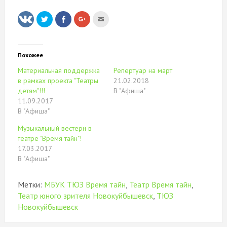
Нажмите,
Нажмите
Нажмите,
Послать
чтобы
здесь,
чтобы
это
поделиться
чтобы
поделиться
другу
на
поделиться
в
(Открывается
Twitter
контентом
Google+
в
(Открывается
на
(Открывается
новом
в
Facebook.
в
окне)
Похожее
новом
(Открывается
новом
окне)
в
окне)
Материальная поддержка
Репертуар на март
новом
окне)
в рамках проекта "Театры
21.02.2018
детям"!!!
В "Афиша"
11.09.2017
В "Афиша"
Музыкальный вестерн в
театре "Время тайн"!
17.03.2017
В "Афиша"
Метки:
МБУК ТЮЗ Время тайн
,
Театр Время тайн
,
Театр юного зрителя Новокуйбышевск
,
ТЮЗ
Новокуйбышевск