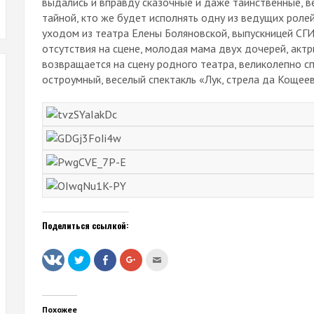
выдались и вправду сказочные и даже таинственные, 
тайной, кто же будет исполнять одну из ведущих ролей с
уходом из театра Елены Боляновской, выпускницей СГИ
отсутствия на сцене, молодая мама двух дочерей, акт
возвращается на сцену родного театра, великолепно сп
остроумный, веселый спектакль «Лук, стрела да Кощеев
Поделиться ссылкой:
Нажмите,
Нажмите
Нажмите,
Послать
чтобы
здесь,
чтобы
это
поделиться
чтобы
поделиться
другу
на
поделиться
в
(Открывается
Twitter
контентом
Google+
в
(Открывается
на
(Открывается
новом
в
Facebook.
в
окне)
Похожее