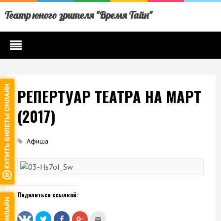
Театр юного зрителя "Время Тайн"
РЕПЕРТУАР ТЕАТРА НА МАРТ
(2017)
Афиша
Поделиться ссылкой:
Нажмите,
Нажмите
Нажмите,
Послать