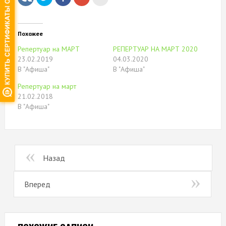
чтобы
здесь,
чтобы
это
поделиться
чтобы
поделиться
другу
на
поделиться
в
(Открывается
Twitter
контентом
Google+
в
(Открывается
на
(Открывается
новом
в
Facebook.
в
окне)
Похожее
новом
(Открывается
новом
окне)
в
окне)
Репертуар на МАРТ
РЕПЕРТУАР НА МАРТ 2020
новом
окне)
23.02.2019
04.03.2020
В "Афиша"
В "Афиша"
Репертуар на март
21.02.2018
В "Афиша"
Назад
Вперед