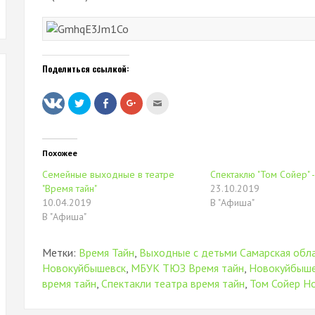
Поделиться ссылкой:
Нажмите,
Нажмите
Нажмите,
Послать
чтобы
здесь,
чтобы
это
поделиться
чтобы
поделиться
другу
на
поделиться
в
(Открывается
Twitter
контентом
Google+
в
(Открывается
на
(Открывается
новом
в
Facebook.
в
окне)
Похожее
новом
(Открывается
новом
окне)
в
окне)
Семейные выходные в театре
Спектаклю "Том Сойер" -
новом
окне)
"Время тайн"
23.10.2019
10.04.2019
В "Афиша"
В "Афиша"
Метки:
Время Тайн
,
Выходные с детьми Самарская обл
Новокуйбышевск
,
МБУК ТЮЗ Время тайн
,
Новокуйбышев
время тайн
,
Спектакли театра время тайн
,
Том Сойер Н