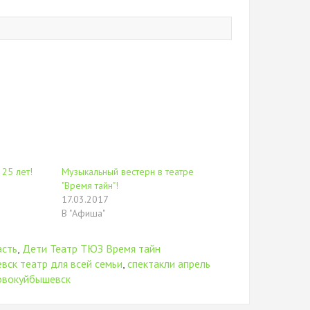
 25 лет!
Музыкальный вестерн в театре
"Время тайн"!
17.03.2017
В "Афиша"
асть
,
Дети Театр ТЮЗ Время тайн
ск театр для всей семьи
,
спектакли апрель
овокуйбышевск