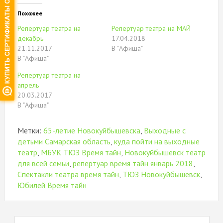
Twitter
контентом
Google+
в
(Открывается
на
(Открывается
новом
в
Facebook.
в
окне)
Похожее
новом
(Открывается
новом
окне)
в
окне)
Репертуар театра на
Репертуар театра на МАЙ
новом
окне)
декабрь
17.04.2018
21.11.2017
В "Афиша"
В "Афиша"
Репертуар театра на
апрель
20.03.2017
В "Афиша"
Метки:
65-летие Новокуйбышевска
,
Выходные с
детьми Самарская область
,
куда пойти на выходные
театр
,
МБУК ТЮЗ Время тайн
,
Новокуйбышевск театр
для всей семьи
,
репертуар время тайн январь 2018
,
Спектакли театра время тайн
,
ТЮЗ Новокуйбышевск
,
Юбилей Время тайн