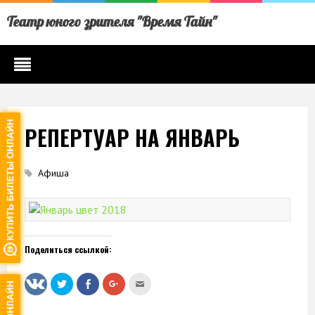
Театр юного зрителя "Время Тайн"
РЕПЕРТУАР НА ЯНВАРЬ
Афиша
Поделиться ссылкой:
Нажмите,
Нажмите
Нажмите,
Послать
чтобы
здесь,
чтобы
это
поделиться
чтобы
поделиться
другу
на
поделиться
в
(Открывается