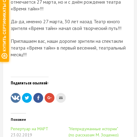
отмечается 27 марта, но и с днём рождения театра
«Время тайн»!!!
Да-да, именно 27 марта, 30 лет назад Театр юного
зрителя «Время тайн» начал свой творческий путь!!!
Приглашаем вас, наши дорогие зрители на спектакли
театра «Время тайн» в первый весенний, театральный
месяц!!!
Поделиться ссылкой:
Нажмите,
Нажмите
Нажмите,
Послать
чтобы
здесь,
чтобы
это
поделиться
чтобы
поделиться
другу
на
поделиться
в
(Открывается
Twitter
контентом
Google+
в
(Открывается
на
(Открывается
новом
в
Facebook.
в
окне)
Похожее
новом
(Открывается
новом
окне)
в
окне)
Репертуар на МАРТ
"Непридуманные истории"
новом
окне)
23.02.2019
(по рассказам М. Зощенко)