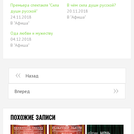
окне)
в
окне)
Премьера спектакля "Сила
В чём сила души русской?
новом
окне)
души русской"
20.11.2018
24.11.2018
В "Афиша"
В "Афиша"
Ода любви и мужеству
04.12.2018
В "Афиша"
Назад
Вперед
ПОХОЖИЕ ЗАПИСИ
НОЧЬ