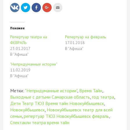
Нажмите,
Нажмите
Нажмите,
Послать
чтобы
здесь,
чтобы
это
поделиться
чтобы
поделиться
другу
на
поделиться
в
(Открывается
Twitter
контентом
Google+
в
(Открывается
на
(Открывается
новом
в
Facebook.
в
окне)
Похожее
новом
(Открывается
новом
окне)
в
окне)
Репертуар театра на
Репертуар на февраль
новом
окне)
ФЕВРАЛЬ
17.01.2018
23.01.2017
В "Афиша"
В "Афиша"
"Непридуманные истории"
11.02.2019
В "Афиша"
Метки:
"Непридуманные истории"
,
Время Тайн
,
Выходные с детьми Самарская область
,
год театра
,
Дети Театр ТЮЗ Время тайн Новокуйбышевск
,
Новокуйбышевск
,
Новокуйбышевск театр для всей
семьи
,
репертуар ТЮЗ Новокуйбышевск февраль
,
Спектакли театра время тайн