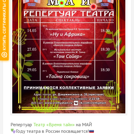
Репертуар
Театр «Время тайн»
на МАЙ
Году театра в России посвящается!