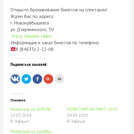
Открыто бронирование билетов на спектакли!
Ждем Вас по адресу:
г. Новокуйбышевск
ул. Дзержинского, 39
Театр «Время тайн»
Информация и заказ билетов по телефону:
8 (84635) 2-22-08
Поделиться ссылкой:
Нажмите,
Нажмите
Нажмите,
Послать
чтобы
здесь,
чтобы
это
поделиться
чтобы
поделиться
другу
на
поделиться
в
(Открывается
Twitter
контентом
Google+
в
(Открывается
на
(Открывается
новом
в
Facebook.
в
окне)
Похожее
новом
(Открывается
новом
окне)
в
окне)
Репертуар на АПРЕЛЬ
РЕПЕРТУАР НА МАРТ 2020
новом
окне)
19.03.2019
04.03.2020
В "Афиша"
В "Афиша"
Репертуар на декабрь