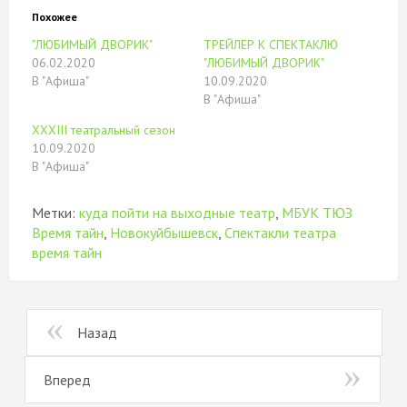
(Открывается
на
(Открывается
новом
в
Facebook.
в
окне)
Похожее
новом
(Открывается
новом
окне)
в
окне)
"ЛЮБИМЫЙ ДВОРИК"
ТРЕЙЛЕР К СПЕКТАКЛЮ
новом
окне)
06.02.2020
"ЛЮБИМЫЙ ДВОРИК"
В "Афиша"
10.09.2020
В "Афиша"
XXXIII театральный сезон
10.09.2020
В "Афиша"
Метки:
куда пойти на выходные театр
,
МБУК ТЮЗ
Время тайн
,
Новокуйбышевск
,
Спектакли театра
время тайн
Назад
Вперед