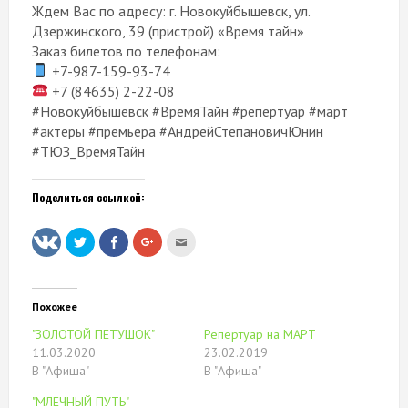
Ждем Вас по адресу: г. Новокуйбышевск, ул.
Дзержинского, 39 (пристрой) «Время тайн»
Заказ билетов по телефонам:
+7-987-159-93-74
+7 (84635) 2-22-08
#Новокуйбышевск #ВремяТайн #репертуар #март
#актеры #премьера #АндрейСтепановичЮнин
#ТЮЗ_ВремяТайн
Поделиться ссылкой:
Нажмите,
Нажмите
Нажмите,
Послать
чтобы
здесь,
чтобы
это
поделиться
чтобы
поделиться
другу
на
поделиться
в
(Открывается
Twitter
контентом
Google+
в
(Открывается
на
(Открывается
новом
в
Facebook.
в
окне)
Похожее
новом
(Открывается
новом
окне)
в
окне)
"ЗОЛОТОЙ ПЕТУШОК"
Репертуар на МАРТ
новом
окне)
11.03.2020
23.02.2019
В "Афиша"
В "Афиша"
"МЛЕЧНЫЙ ПУТЬ"