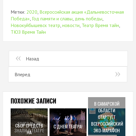
Метки:
2020
,
Всероссийская акция «Дальневосточная
Победа»
,
Год памяти и славы
,
день победы
,
Новокуйбышевск театр
,
новости
,
Театр Время тайн
,
ТЮЗ Время Тайн
Назад
Вперед
ПОХОЖИЕ ЗАПИСИ
В САМАРСКОЙ
ОБЛАСТИ
СТАРТУЕТ
ЭТОГО ВЫ НЕ
ВСЕРОССИЙСКИЙ
СБОР СРЕДСТВ
С ДНЕМ ТЕАТРА!
ЗНАЛИ О ТЕАТРЕ
ЭКО-МАРАФОН
НА