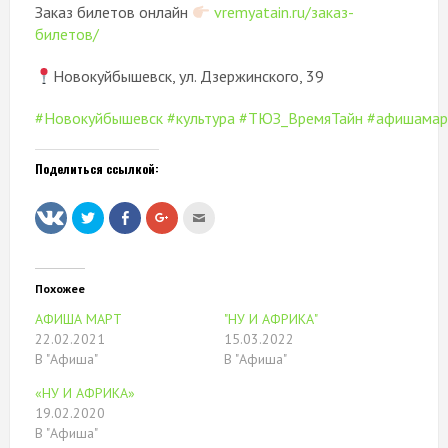
Заказ билетов онлайн
vremyatain.ru/заказ-
билетов/
Новокуйбышевск, ул. Дзержинского, 39
#Новокуйбышевск
#культура
#ТЮЗ_ВремяТайн
#афишамар
Поделиться ссылкой:
Нажмите,
Нажмите
Нажмите,
Послать
чтобы
здесь,
чтобы
это
поделиться
чтобы
поделиться
другу
на
поделиться
в
(Открывается
Twitter
контентом
Google+
в
(Открывается
на
(Открывается
новом
в
Facebook.
в
окне)
Похожее
новом
(Открывается
новом
окне)
в
окне)
АФИША МАРТ
"НУ И АФРИКА"
новом
окне)
22.02.2021
15.03.2022
В "Афиша"
В "Афиша"
«НУ И АФРИКА»
19.02.2020
В "Афиша"