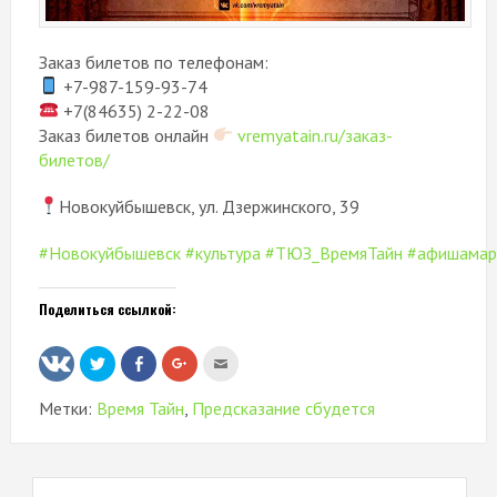
Заказ билетов по телефонам:
+7-987-159-93-74
+7(84635) 2-22-08
Заказ билетов онлайн
vremyatain.ru/заказ-
билетов/
Новокуйбышевск, ул. Дзержинского, 39
#Новокуйбышевск
#культура
#ТЮЗ_ВремяТайн
#афишамар
Поделиться ссылкой:
Нажмите,
Нажмите
Нажмите,
Послать
чтобы
здесь,
чтобы
это
поделиться
чтобы
поделиться
другу
на
поделиться
в
(Открывается
Метки:
Время Тайн
,
Предсказание сбудется
Twitter
контентом
Google+
в
(Открывается
на
(Открывается
новом
в
Facebook.
в
окне)
новом
(Открывается
новом
окне)
в
окне)
новом
окне)