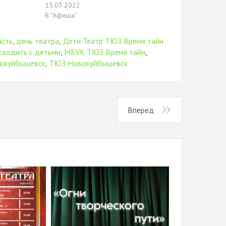
15.03.2022
В "Афиша"
асть
,
день театра
,
Дети Театр ТЮЗ Время тайн
сходить с детьми
,
МБУК ТЮЗ Время тайн
,
вокуйбышевск
,
ТЮЗ Новокуйбышевск
Вперед