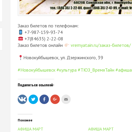
Заказ билетов по телефонам:
+7-987-159-93-74
+7(84635) 2-22-08
Заказ билетов онлайн
vremyatain.ru/заказ-билетов/
Новокуйбышевск, ул. Дзержинского, 39
#Новокуйбышевск
#культура
#ТЮЗ_ВремяТайн
#афиша
Поделиться ссылкой:
Нажмите,
Нажмите
Нажмите,
Послать
чтобы
здесь,
чтобы
это
поделиться
чтобы
поделиться
другу
на
поделиться
в
(Открывается
Twitter
контентом
Google+
в
(Открывается
на
(Открывается
новом
в
Facebook.
в
окне)
Похожее
новом
(Открывается
новом
окне)
в
окне)
АФИША МАРТ
АФИША МАРТ
новом