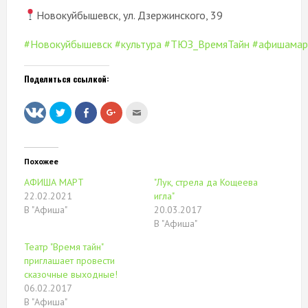
Новокуйбышевск, ул. Дзержинского, 39
#Новокуйбышевск
#культура
#ТЮЗ_ВремяТайн
#афишамар
Поделиться ссылкой:
Нажмите,
Нажмите
Нажмите,
Послать
чтобы
здесь,
чтобы
это
поделиться
чтобы
поделиться
другу
на
поделиться
в
(Открывается
Twitter
контентом
Google+
в
(Открывается
на
(Открывается
новом
в
Facebook.
в
окне)
Похожее
новом
(Открывается
новом
окне)
в
окне)
АФИША МАРТ
"Лук, стрела да Кощеева
новом
окне)
22.02.2021
игла"
В "Афиша"
20.03.2017
В "Афиша"
Театр "Время тайн"
приглашает провести
сказочные выходные!
06.02.2017
В "Афиша"