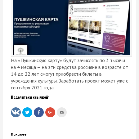
На «Пушкинскую карту» будут зачислять по 3 тысячи
на 4 месяца — на эти средства россияне в возрасте от
14 до 22 лет смогут приобрести билеты в
учреждения культуры. Заработать проект может уже с
сентября 2021 года.
Поделиться ссылкой:
Нажмите,
Нажмите
Нажмите,
Послать
чтобы
здесь,
чтобы
это
поделиться
чтобы
поделиться
другу
на
поделиться
в
(Открывается
Twitter
контентом
Google+
в
(Открывается
на
(Открывается
новом
в
Facebook.
в
окне)
Похожее
новом
(Открывается
новом