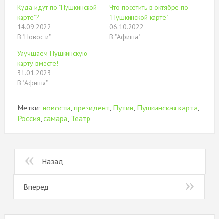
окне)
в
окне)
Куда идут по "Пушкинской
Что посетить в октябре по
новом
окне)
карте"?
"Пушкинской карте"
14.09.2022
06.10.2022
В "Новости"
В "Афиша"
Улучшаем Пушкинскую
карту вместе!
31.01.2023
В "Афиша"
Метки:
новости
,
президент
,
Путин
,
Пушкинская карта
,
Россия
,
самара
,
Театр
Назад
Вперед