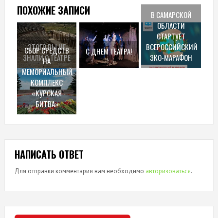
ПОХОЖИЕ ЗАПИСИ
В САМАРСКОЙ
ОБЛАСТИ
СТАРТУЕТ
ЭТОГО ВЫ НЕ
ВСЕРОССИЙСКИЙ
СБОР СРЕДСТВ
С ДНЕМ ТЕАТРА!
ЗНАЛИ О ТЕАТРЕ
ЭКО-МАРАФОН
НА
МЕМОРИАЛЬНЫЙ
КОМПЛЕКС
«КУРСКАЯ
БИТВА»
НАПИСАТЬ ОТВЕТ
Для отправки комментария вам необходимо
авторизоваться
.