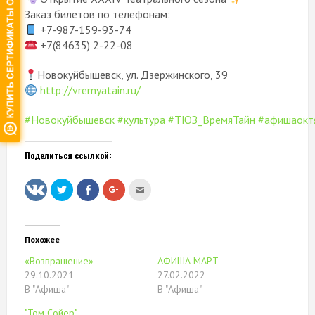
Заказ билетов по телефонам:
+7-987-159-93-74
+7(84635) 2-22-08
Новокуйбышевск, ул. Дзержинского, 39
http://vremyatain.ru/
#Новокуйбышевск
#культура
#ТЮЗ_ВремяТайн
#афишаокт
Поделиться ссылкой:
Нажмите,
Нажмите
Нажмите,
Послать
чтобы
здесь,
чтобы
это
поделиться
чтобы
поделиться
другу
на
поделиться
в
(Открывается
Twitter
контентом
Google+
в
(Открывается
на
(Открывается
новом
в
Facebook.
в
окне)
Похожее
новом
(Открывается
новом
окне)
в
окне)
«Возвращение»
АФИША МАРТ
новом
окне)
29.10.2021
27.02.2022
В "Афиша"
В "Афиша"
"Том Сойер"