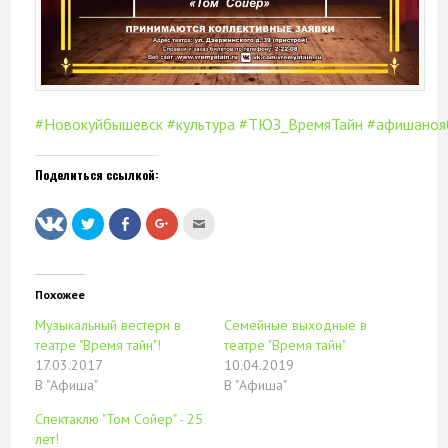
#Новокуйбышевск
#культура
#ТЮЗ_ВремяТайн
#афишаноя
Поделиться ссылкой:
Нажмите,
Нажмите
Нажмите,
Послать
чтобы
здесь,
чтобы
это
поделиться
чтобы
поделиться
другу
на
поделиться
в
(Открывается
Twitter
контентом
Google+
в
(Открывается
на
(Открывается
новом
в
Facebook.
в
окне)
Похожее
новом
(Открывается
новом
окне)
в
окне)
Музыкальный вестерн в
Семейные выходные в
новом
окне)
театре "Время тайн"!
театре "Время тайн"
17.03.2017
10.04.2019
В "Афиша"
В "Афиша"
Спектаклю "Том Сойер" - 25
лет!