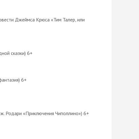
овести Джеймса Крюса «Тим Талер, или
ной сказки) 6+
фантазия) 6+
Дж. Родари «Приключения Чиполлино») 6+