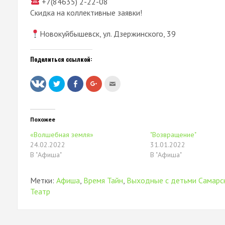
+7(84635) 2-22-08
Скидка на коллективные заявки!
Новокуйбышевск, ул. Дзержинского, 39
Поделиться ссылкой:
Нажмите,
Нажмите
Нажмите,
Послать
чтобы
здесь,
чтобы
это
поделиться
чтобы
поделиться
другу
на
поделиться
в
(Открывается
Twitter
контентом
Google+
в
(Открывается
на
(Открывается
новом
в
Facebook.
в
окне)
Похожее
новом
(Открывается
новом
окне)
в
окне)
«Волшебная земля»
"Возвращение"
новом
окне)
24.02.2022
31.01.2022
В "Афиша"
В "Афиша"
Метки:
Афиша
,
Время Тайн
,
Выходные с детьми Самарс
Театр