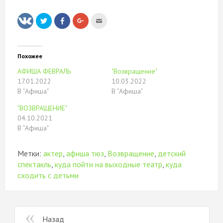
Нажмите,
Нажмите
Нажмите,
Послать
чтобы
здесь,
чтобы
это
поделиться
чтобы
поделиться
другу
на
поделиться
в
(Открывается
Twitter
контентом
Google+
в
(Открывается
на
(Открывается
новом
в
Facebook.
в
окне)
Похожее
новом
(Открывается
новом
окне)
в
окне)
АФИША ФЕВРАЛЬ
"Возвращение"
новом
окне)
17.01.2022
10.03.2022
В "Афиша"
В "Афиша"
"ВОЗВРАЩЕНИЕ"
04.10.2021
В "Афиша"
Метки:
актер
,
афиша тюз
,
Возвращение
,
детский
спектакль
,
куда пойти на выходные театр
,
куда
сходить с детьми
Назад