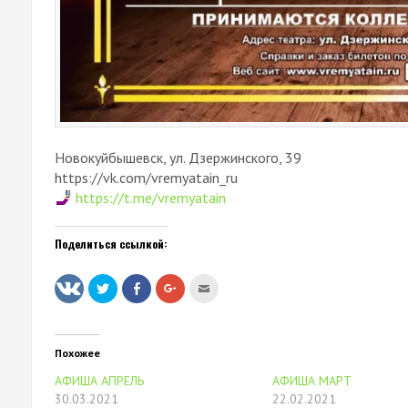
Новокуйбышевск, ул. Дзержинского, 39
https://vk.com/vremyatain_ru
https://t.me/vremyatain
Поделиться ссылкой:
Нажмите,
Нажмите
Нажмите,
Послать
чтобы
здесь,
чтобы
это
поделиться
чтобы
поделиться
другу
на
поделиться
в
(Открывается
Twitter
контентом
Google+
в
(Открывается
на
(Открывается
новом
в
Facebook.
в
окне)
Похожее
новом
(Открывается
новом
окне)
в
окне)
АФИША АПРЕЛЬ
АФИША МАРТ
новом
окне)
30.03.2021
22.02.2021