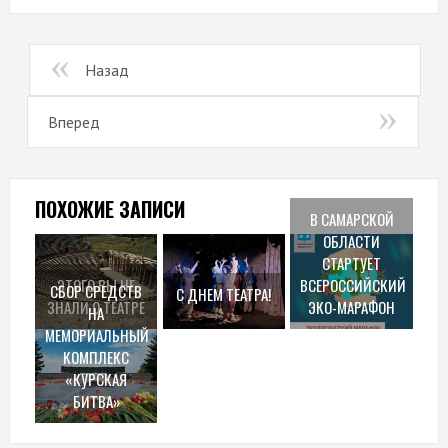
Назад
Вперед
ПОХОЖИЕ ЗАПИСИ
В САМАРСКОЙ
ОБЛАСТИ
СТАРТУЕТ
ЭТОГО ВЫ НЕ
ВСЕРОССИЙСКИЙ
СБОР СРЕДСТВ
С ДНЕМ ТЕАТРА!
ЗНАЛИ О ТЕАТРЕ
ЭКО-МАРАФОН
НА
МЕМОРИАЛЬНЫЙ
КОМПЛЕКС
«КУРСКАЯ
БИТВА»