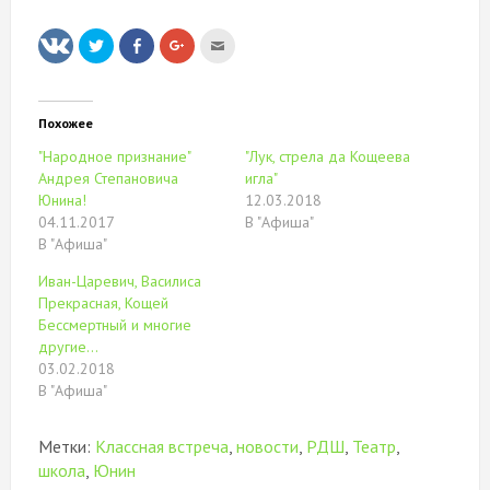
Нажмите,
Нажмите
Нажмите,
Послать
чтобы
здесь,
чтобы
это
поделиться
чтобы
поделиться
другу
на
поделиться
в
(Открывается
Twitter
контентом
Google+
в
(Открывается
на
(Открывается
новом
в
Facebook.
в
окне)
Похожее
новом
(Открывается
новом
окне)
в
окне)
"Народное признание"
"Лук, стрела да Кощеева
новом
окне)
Андрея Степановича
игла"
Юнина!
12.03.2018
04.11.2017
В "Афиша"
В "Афиша"
Иван-Царевич, Василиса
Прекрасная, Кощей
Бессмертный и многие
другие...
03.02.2018
В "Афиша"
Метки:
Классная встреча
,
новости
,
РДШ
,
Театр
,
школа
,
Юнин