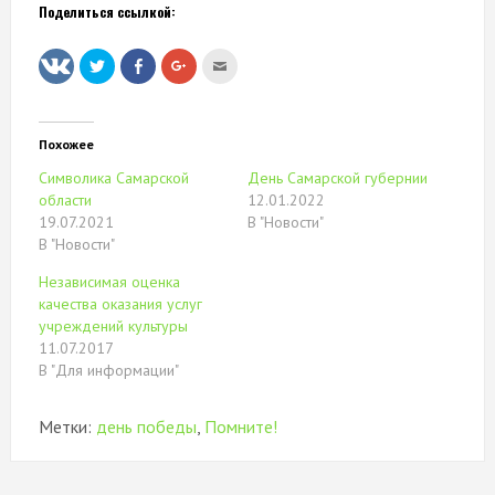
Поделиться ссылкой:
Нажмите,
Нажмите
Нажмите,
Послать
чтобы
здесь,
чтобы
это
поделиться
чтобы
поделиться
другу
на
поделиться
в
(Открывается
Twitter
контентом
Google+
в
(Открывается
на
(Открывается
новом
в
Facebook.
в
окне)
Похожее
новом
(Открывается
новом
окне)
в
окне)
Символика Самарской
День Самарской губернии
новом
окне)
области
12.01.2022
19.07.2021
В "Новости"
В "Новости"
Независимая оценка
качества оказания услуг
учреждений культуры
11.07.2017
В "Для информации"
Метки:
день победы
,
Помните!