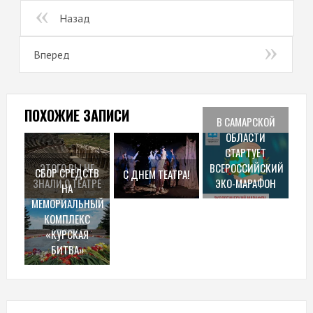
Назад
Вперед
ПОХОЖИЕ ЗАПИСИ
В САМАРСКОЙ
ОБЛАСТИ
СТАРТУЕТ
ЭТОГО ВЫ НЕ
ВСЕРОССИЙСКИЙ
СБОР СРЕДСТВ
С ДНЕМ ТЕАТРА!
ЗНАЛИ О ТЕАТРЕ
ЭКО-МАРАФОН
НА
МЕМОРИАЛЬНЫЙ
КОМПЛЕКС
«КУРСКАЯ
БИТВА»