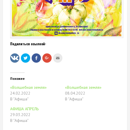
Поделиться ссылкой:
Нажмите,
Нажмите
Нажмите,
Послать
чтобы
здесь,
чтобы
это
поделиться
чтобы
поделиться
другу
на
поделиться
в
(Открывается
Twitter
контентом
Google+
в
(Открывается
на
(Открывается
новом
в
Facebook.
в
окне)
Похожее
новом
(Открывается
новом
окне)
в
окне)
«Волшебная земля»
«Волшебная земля»
новом
окне)
24.02.2022
08.04.2022
В "Афиша"
В "Афиша"
АФИША АПРЕЛЬ
29.03.2022
В "Афиша"