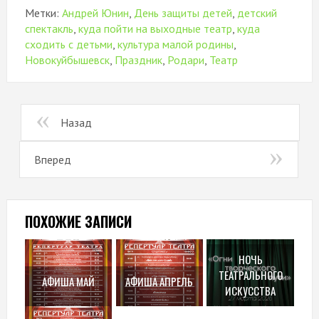
Метки:
Андрей Юнин
,
День защиты детей
,
детский
спектакль
,
куда пойти на выходные театр
,
куда
сходить с детьми
,
культура малой родины
,
Новокуйбышевск
,
Праздник
,
Родари
,
Театр
Назад
Вперед
ПОХОЖИЕ ЗАПИСИ
НОЧЬ
ТЕАТРАЛЬНОГО
АФИША МАЙ
АФИША АПРЕЛЬ
ИСКУССТВА