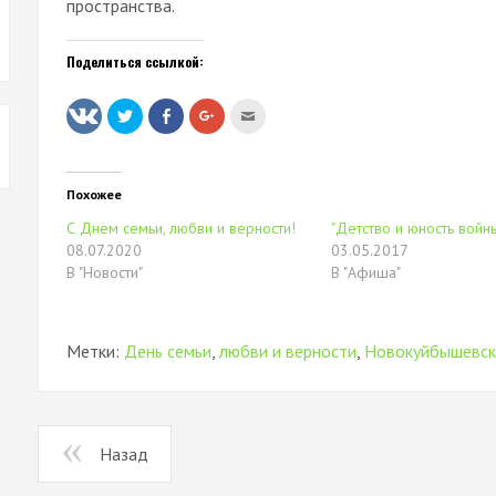
пространства.
Поделиться ссылкой:
Нажмите,
Нажмите
Нажмите,
Послать
чтобы
здесь,
чтобы
это
поделиться
чтобы
поделиться
другу
на
поделиться
в
(Открывается
Twitter
контентом
Google+
в
(Открывается
на
(Открывается
новом
в
Facebook.
в
окне)
Похожее
новом
(Открывается
новом
окне)
в
окне)
С Днем семьи, любви и верности!
"Детство и юность войн
новом
окне)
08.07.2020
03.05.2017
В "Новости"
В "Афиша"
Метки:
День семьи
,
любви и верности
,
Новокуйбышевс
Назад