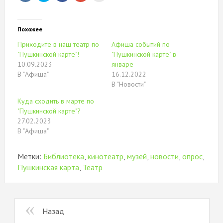
поделиться
чтобы
поделиться
другу
на
поделиться
в
(Открывается
Twitter
контентом
Google+
в
(Открывается
на
(Открывается
новом
в
Facebook.
в
окне)
Похожее
новом
(Открывается
новом
окне)
в
окне)
Приходите в наш театр по
Афиша событий по
новом
окне)
"Пушкинской карте"!
"Пушкинской карте" в
10.09.2023
январе
В "Афиша"
16.12.2022
В "Новости"
Куда сходить в марте по
"Пушкинской карте"?
27.02.2023
В "Афиша"
Метки:
Библиотека
,
кинотеатр
,
музей
,
новости
,
опрос
,
Пушкинская карта
,
Театр
Назад