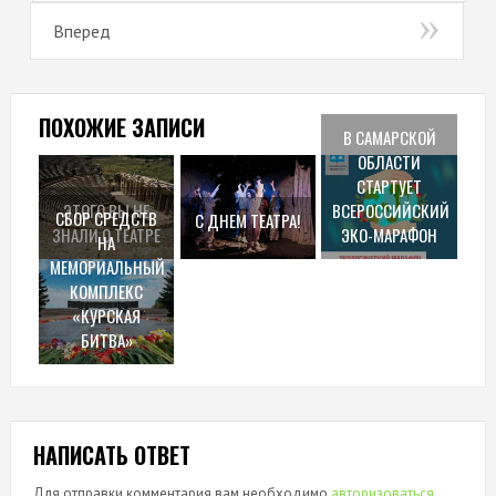
Вперед
ПОХОЖИЕ ЗАПИСИ
В САМАРСКОЙ
ОБЛАСТИ
СТАРТУЕТ
ЭТОГО ВЫ НЕ
ВСЕРОССИЙСКИЙ
СБОР СРЕДСТВ
С ДНЕМ ТЕАТРА!
ЗНАЛИ О ТЕАТРЕ
ЭКО-МАРАФОН
НА
МЕМОРИАЛЬНЫЙ
КОМПЛЕКС
«КУРСКАЯ
БИТВА»
НАПИСАТЬ ОТВЕТ
Для отправки комментария вам необходимо
авторизоваться
.