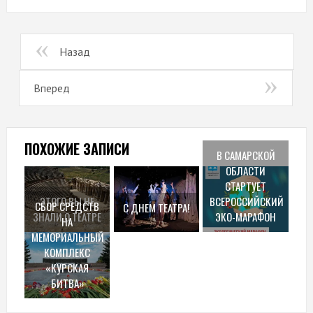
Назад
Вперед
ПОХОЖИЕ ЗАПИСИ
В САМАРСКОЙ
ОБЛАСТИ
СТАРТУЕТ
ЭТОГО ВЫ НЕ
ВСЕРОССИЙСКИЙ
СБОР СРЕДСТВ
С ДНЕМ ТЕАТРА!
ЗНАЛИ О ТЕАТРЕ
ЭКО-МАРАФОН
НА
МЕМОРИАЛЬНЫЙ
КОМПЛЕКС
«КУРСКАЯ
БИТВА»