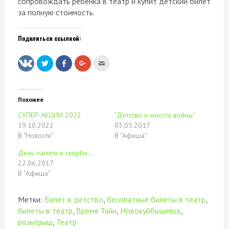
сопровождать ребенка в театр и купит детский билет
за полную стоимость.
Поделиться ссылкой:
Нажмите,
Нажмите
Нажмите,
Послать
чтобы
здесь,
чтобы
это
поделиться
чтобы
поделиться
другу
на
поделиться
в
(Открывается
Twitter
контентом
Google+
в
(Открывается
на
(Открывается
новом
в
Facebook.
в
окне)
Похожее
новом
(Открывается
новом
окне)
в
окне)
СУПЕР-АКЦИИ 2022
"Детство и юность войны"
новом
окне)
19.10.2022
03.05.2017
В "Новости"
В "Афиша"
День памяти и скорби...
22.06.2017
В "Афиша"
Метки:
балет в детство
,
бесплатные билеты в театр
,
билеты в театр
,
Время Тайн
,
Новокуйбышевск
,
розыгрыш
,
Театр