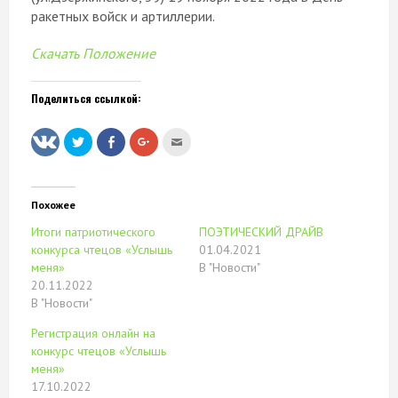
ракетных войск и артиллерии.
Скачать Положение
Поделиться ссылкой:
Нажмите,
Нажмите
Нажмите,
Послать
чтобы
здесь,
чтобы
это
поделиться
чтобы
поделиться
другу
на
поделиться
в
(Открывается
Twitter
контентом
Google+
в
(Открывается
на
(Открывается
новом
в
Facebook.
в
окне)
Похожее
новом
(Открывается
новом
окне)
в
окне)
Итоги патриотического
ПОЭТИЧЕСКИЙ ДРАЙВ
новом
окне)
конкурса чтецов «Услышь
01.04.2021
меня»
В "Новости"
20.11.2022
В "Новости"
Регистрация онлайн на
конкурс чтецов «Услышь
меня»
17.10.2022