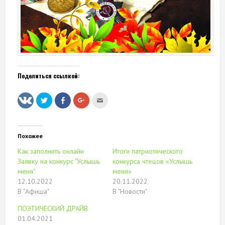
Поделиться ссылкой:
Нажмите,
Нажмите
Нажмите,
Послать
чтобы
здесь,
чтобы
это
поделиться
чтобы
поделиться
другу
на
поделиться
в
(Открывается
Twitter
контентом
Google+
в
(Открывается
на
(Открывается
новом
в
Facebook.
в
окне)
Похожее
новом
(Открывается
новом
окне)
в
окне)
Как заполнить онлайн
Итоги патриотического
новом
окне)
Заявку на конкурс "Услышь
конкурса чтецов «Услышь
меня"
меня»
12.10.2022
20.11.2022
В "Афиша"
В "Новости"
ПОЭТИЧЕСКИЙ ДРАЙВ
01.04.2021