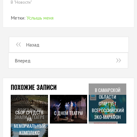
В "Новости"
Метки:
Услышь меня
Назад
Вперед
ПОХОЖИЕ ЗАПИСИ
В САМАРСКОЙ
ОБЛАСТИ
СТАРТУЕТ
ЭТОГО ВЫ НЕ
ВСЕРОССИЙСКИЙ
СБОР СРЕДСТВ
С ДНЕМ ТЕАТРА!
ЗНАЛИ О ТЕАТРЕ
ЭКО-МАРАФОН
НА
МЕМОРИАЛЬНЫЙ
КОМПЛЕКС