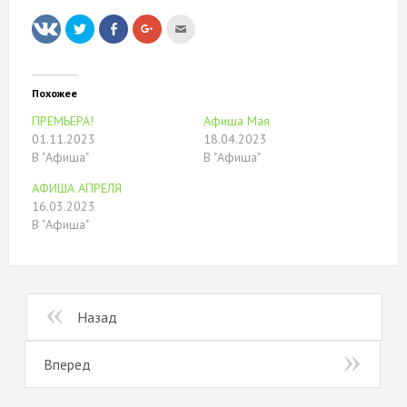
Нажмите,
Нажмите
Нажмите,
Послать
чтобы
здесь,
чтобы
это
поделиться
чтобы
поделиться
другу
на
поделиться
в
(Открывается
Twitter
контентом
Google+
в
(Открывается
на
(Открывается
новом
в
Facebook.
в
окне)
Похожее
новом
(Открывается
новом
окне)
в
окне)
ПРЕМЬЕРА!
Афиша Мая
новом
окне)
01.11.2023
18.04.2023
В "Афиша"
В "Афиша"
АФИША АПРЕЛЯ
16.03.2023
В "Афиша"
Назад
Вперед