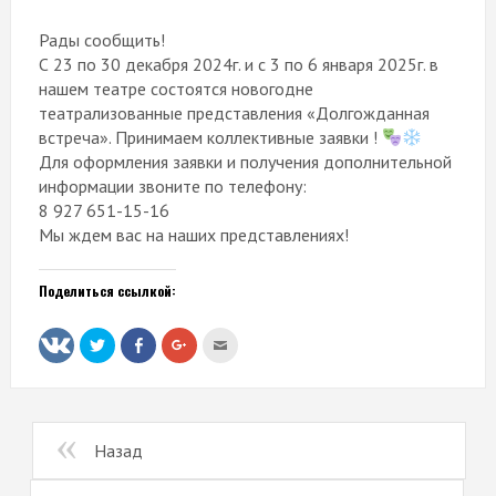
Рады сообщить!
С 23 по 30 декабря 2024г. и с 3 по 6 января 2025г. в
нашем театре состоятся новогодне
театрализованные представления «Долгожданная
встреча». Принимаем коллективные заявки !
Для оформления заявки и получения дополнительной
информации звоните по телефону:
8 927 651-15-16
Мы ждем вас на наших представлениях!
Поделиться ссылкой:
Нажмите,
Нажмите
Нажмите,
Послать
чтобы
здесь,
чтобы
это
поделиться
чтобы
поделиться
другу
на
поделиться
в
(Открывается
Twitter
контентом
Google+
в
(Открывается
на
(Открывается
новом
в
Facebook.
в
окне)
новом
(Открывается
новом
Назад
окне)
в
окне)
новом
окне)