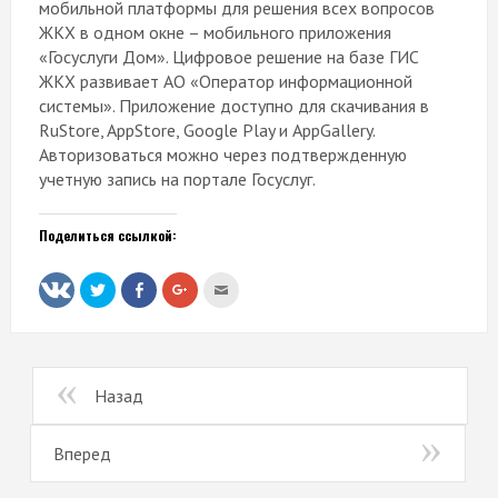
мобильной платформы для решения всех вопросов
ЖКХ в одном окне – мобильного приложения
«Госуслуги Дом». Цифровое решение на базе ГИС
ЖКХ развивает АО «Оператор информационной
системы». Приложение доступно для скачивания в
RuStore, AppStore, Google Play и AppGallery.
Авторизоваться можно через подтвержденную
учетную запись на портале Госуслуг.
Поделиться ссылкой:
Нажмите,
Нажмите
Нажмите,
Послать
чтобы
здесь,
чтобы
это
поделиться
чтобы
поделиться
другу
на
поделиться
в
(Открывается
Twitter
контентом
Google+
в
(Открывается
на
(Открывается
новом
в
Facebook.
в
окне)
новом
(Открывается
новом
Назад
окне)
в
окне)
новом
окне)
Вперед