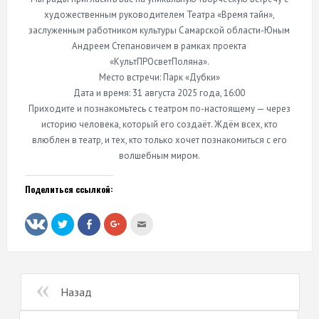
художественным руководителем Театра «Время тайн»,
заслуженным работником культуры Самарской области-Юным
Андреем Степановичем в рамках проекта
«КультПРОсветПоляна».
Место встречи: Парк «Дубки»
Дата и время: 31 августа 2025 года, 16:00
Приходите и познакомьтесь с театром по-настоящему — через
историю человека, который его создаёт. Ждём всех, кто
влюблен в театр, и тех, кто только хочет познакомиться с его
волшебным миром.
Поделиться ссылкой:
Нажмите,
Нажмите
Нажмите,
Послать
чтобы
здесь,
чтобы
это
поделиться
чтобы
поделиться
другу
на
поделиться
в
(Открывается
Twitter
контентом
Google+
в
(Открывается
на
(Открывается
новом
в
Facebook.
в
окне)
новом
(Открывается
новом
Назад
окне)
в
окне)
новом
окне)