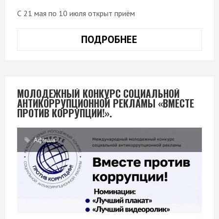
С 21 мая по 10 июля открыт приём
ПОДРОБНЕЕ
ПРЕЗИДЕНТСКИЙ
ФОНД
КУЛЬТУРНЫХ
ИНИЦИАТИВ
ОБЪЯВЛЯЕТ
МОЛОДЕЖНЫЙ КОНКУРС СОЦИАЛЬНОЙ
АНТИКОРРУПЦИОННОЙ РЕКЛАМЫ «ВМЕСТЕ
СТАРТ
ПРОТИВ КОРРУПЦИИ!».
ЮБИЛЕЙНОГО
15-
ГО
Афиша
ГРАНТОВОГО
КОНКУРСА!