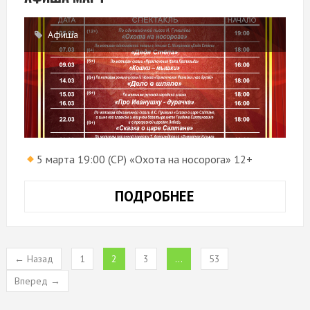
Афиша
5 марта 19:00 (СР) «Охота на носорога» 12+
ПОДРОБНЕЕ
АФИША
МАРТ
← Назад
1
2
3
…
53
Вперед →