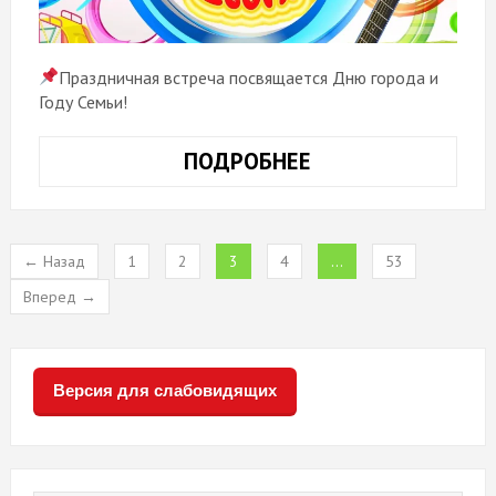
Праздничная встреча посвящается Дню города и
Году Семьи!
ПОДРОБНЕЕ
«ЛЮБИМЫЕ
ПЕСНИ
НАШЕГО
ДВОРА»
← Назад
1
2
3
4
…
53
Вперед →
Версия для слабовидящих