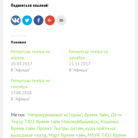
Поделиться ссылкой:
Нажмите,
Нажмите
Нажмите,
Послать
чтобы
здесь,
чтобы
это
поделиться
чтобы
поделиться
другу
на
поделиться
в
(Открывается
Twitter
контентом
Google+
в
(Открывается
на
(Открывается
новом
в
Facebook.
в
окне)
Похожее
новом
(Открывается
новом
окне)
в
окне)
Репертуар театра на
Репертуар театра на
новом
окне)
апрель
декабрь
20.03.2017
21.11.2017
В "Афиша"
В "Афиша"
Репертуар театра на
сентябрь
17.08.2018
В "Афиша"
Метки:
"Непридуманные истории"
,
Время Тайн
,
Дети
Театр ТЮЗ Время тайн Новокуйбышевск
,
Зощенко
Время тайн Проект Театры детям
,
куда пойти на
выходные театр
,
Март Время тайн
,
МБУК ТЮЗ Время